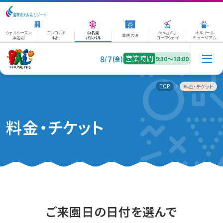
ウェルシーズン
コンコルド
浜名湖
かんざんじ
オルゴール
華咲の湯
浜名湖
浜松
パルパル
ロープウェイ
ミュージアム
8
7
営業時間
/
(金)
9:30〜18:00
TOP
料金・チケット
料金・チケット
ご来園日の日付を選んで