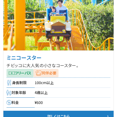
ミニコースター
チビッコに大人気の小さなコースター。
フリーパス
同伴必要
身長制限
100cm以上
対象年齢
4歳以上
料金
¥600
詳しくはこちら