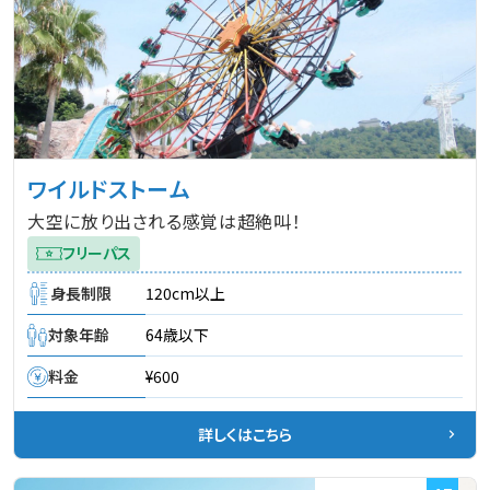
ワイルドストーム
大空に放り出される感覚は超絶叫！
フリーパス
身長制限
120cm以上
対象年齢
64歳以下
料金
¥600
詳しくはこちら