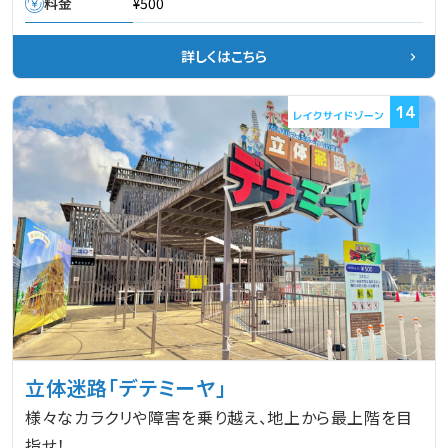
料金
¥500
詳しくはこちら
14
立体迷路「デテミーヤ」
様々なカラクリや障害を乗り越え、地上から最上階を目
指せ！