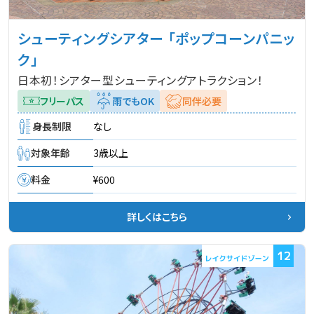
シューティングシアター 「ポップコーンパニッ
ク」
日本初！シアター型シューティングアトラクション！
フリーパス
雨でもOK
同伴必要
身長制限
なし
対象年齢
3歳以上
料金
¥600
詳しくはこちら
12