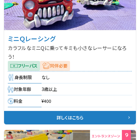
ミニＱレーシング
カラフルなミニQに乗ってキミも小さなレーサーになろ
う！
フリーパス
同伴必要
身長制限
なし
対象年齢
3歳以上
料金
¥400
詳しくはこちら
9