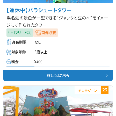
【運休中】パラシュートタワー
浜名湖の景色が一望できる“ジャックと豆の木”をイメー
ジして作られたタワー
フリーパス
同伴必要
身長制限
なし
対象年齢
3歳以上
料金
¥400
詳しくはこちら
23