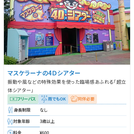
マスケラーナの4Ｄシアター
振動や風などの特殊効果を使った臨場感あふれる「超立
体シアター」
フリーパス
雨でもOK
同伴必要
身長制限
なし
対象年齢
3歳以上
料金
¥600