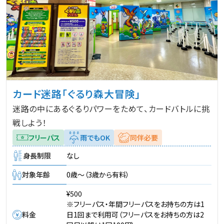
カード迷路「ぐるり森大冒険」
迷路の中にあるぐるりパワーをためて、カードバトルに挑
戦しよう！
フリーパス
雨でもOK
同伴必要
身長制限
なし
対象年齢
0歳～（3歳から有料）
¥500
※フリーパス・年間フリーパスをお持ちの方は1
料金
日1回まで利用可（フリーパスをお持ちの方は2