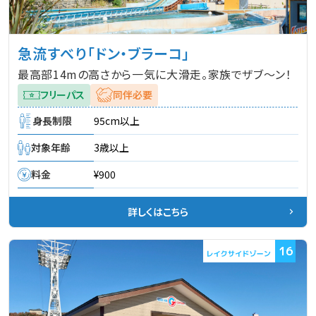
急流すべり「ドン・ブラーコ」
最高部14mの高さから一気に大滑走。家族でザブ～ン！
フリーパス
同伴必要
身長制限
95cm以上
対象年齢
3歳以上
料金
¥900
詳しくはこちら
16