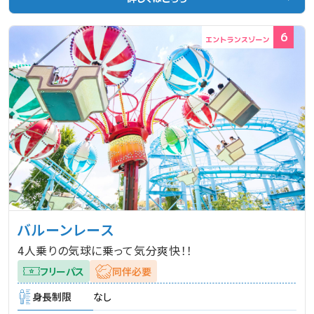
6
バルーンレース
4人乗りの気球に乗って気分爽快！！
フリーパス
同伴必要
身長制限
なし