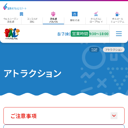
ウェルシーズン
コンコルド
浜名湖
かんざんじ
オルゴール
華咲の湯
浜名湖
浜松
パルパル
ロープウェイ
ミュージアム
8
7
営業時間
/
(金)
9:30〜18:00
TOP
アトラクション
アトラクション
ご注意事項