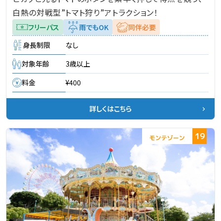
白熱の対戦型”トマト狩り”アトラクション！
フリーパス
雨でもOK
同伴必要
身長制限
なし
対象年齢
3歳以上
料金
¥400
詳しくはこちら
19