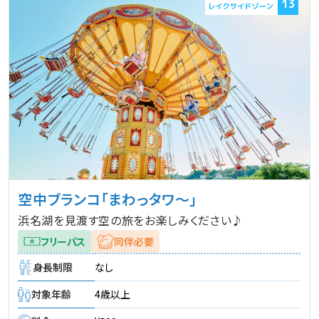
13
空中ブランコ「まわっタワ～」
浜名湖を見渡す空の旅をお楽しみください♪
フリーパス
同伴必要
身長制限
なし
対象年齢
4歳以上