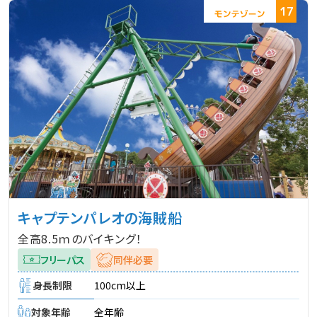
17
キャプテンパレオの海賊船
全高8.5ｍのバイキング！
フリーパス
同伴必要
身長制限
100cm以上
対象年齢
全年齢