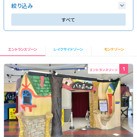
アトラクションごとに身長・年齢制限があり、フリ
絞り込み
ーパスでご利用できないものがあります。
すべて
アトラクションは3歳から有料で同伴の方も有料
となります。
年齢
アトラクションには時間制限が設けられている
0歳
1歳
2歳
ものがあります。
エントランスゾーン
レイクサイドゾーン
モンテゾーン
アトラクションによっては帽子・マフラー・スカー
3歳
4歳
5歳
フなど、落下・巻きつきの恐れがあるものを外し
1
6歳
7歳以上
て乗車いただきます。
天候不順（雨や雷等）、安全点検、その他の理由
身長
で運転を中止することがあります。
体調が悪い場合はお近くのスタッフにお声掛けく
95cm未満
100cm未満
ださい。状態により救護室にご案内いたします。
110cm未満
120cm未満
アトラクション乗車前に消毒液による手指の消
140cm未満
毒をお願いいたします。
ペット（わんちゃん）と一緒にご利用いただける
遊び方