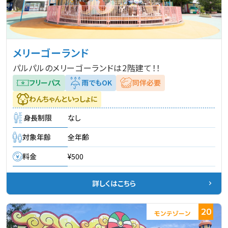
メリーゴーランド
パルパルのメリーゴーランドは2階建て！！
フリーパス
雨でもOK
同伴必要
わんちゃんといっしょに
身長制限
なし
対象年齢
全年齢
料金
¥500
詳しくはこちら
20