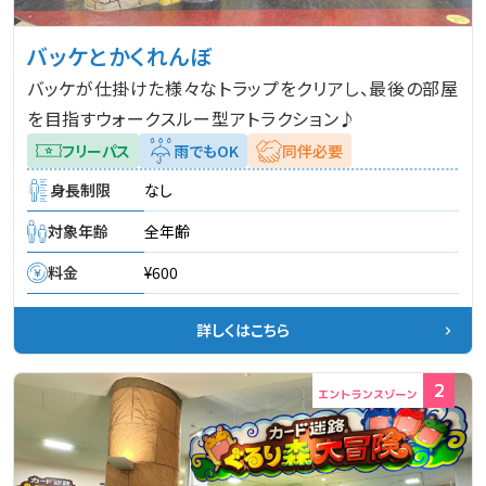
アトラクションには、アトラクションごとのルール
雨でもOK
わんちゃんといっしょに
がございます。詳しくは下記をご覧ください。
バッケとかくれんぼ
ワンだパル！
バッケが仕掛けた様々なトラップをクリアし、最後の部屋
園内にペットをお預かりできる施設はございませ
を目指すウォークスルー型アトラクション♪
絞り込む
ん。
フリーパス
雨でもOK
同伴必要
身長制限
なし
対象年齢
全年齢
料金
¥600
詳しくはこちら
2