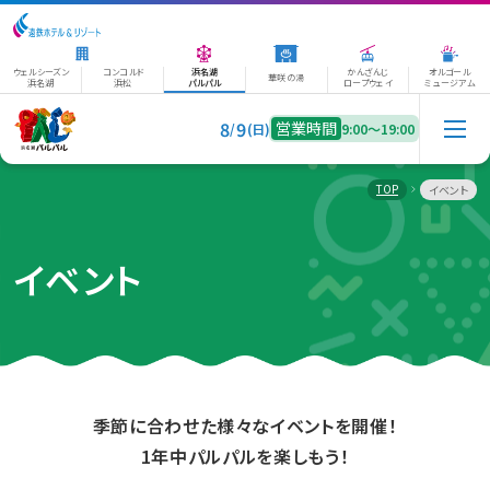
ウェルシーズン
コンコルド
浜名湖
かんざんじ
オルゴール
華咲の湯
浜名湖
浜松
パルパル
ロープウェイ
ミュージアム
8
9
営業時間
/
(日)
9:00〜19:00
TOP
イベント
イベント
季節に合わせた様々なイベントを開催！
1年中パルパルを楽しもう！