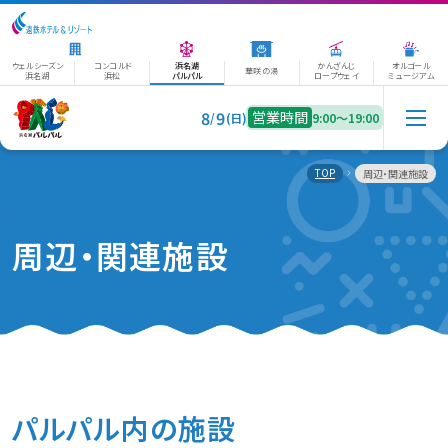
ウェルシーズン
コンコルド
浜名湖
かんざんじ
オルゴール
華咲の湯
浜名湖
浜松
パルパル
ロープウェイ
ミュージアム
8
9
営業時間
/
(日)
9:00〜19:00
TOP
周辺・関連施設
周辺・関連施設
パルパル内の施設