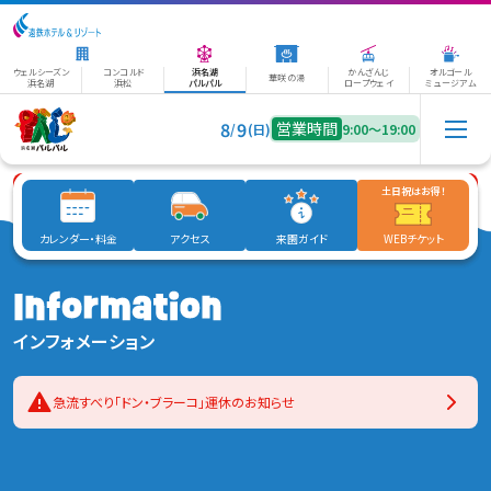
ウェルシーズン
コンコルド
浜名湖
かんざんじ
オルゴール
華咲の湯
浜名湖
浜松
パルパル
ロープウェイ
ミュージアム
8
9
営業時間
/
(日)
9:00〜19:00
土日祝はお得！
急流すべり「ドン・ブラーコ」運休のお知らせ
カレンダー・料金
アクセス
来園ガイド
WEBチケット
インフォメーション
急流すべり「ドン・ブラーコ」運休のお知らせ