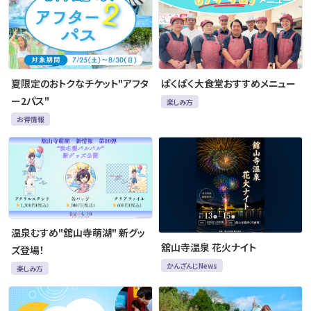
夏限定のおトクなチケット"アフタ
ぱくぱく大食堂おすすめメニュー
ー2パス"
楽しみ方
お得情報
温泉むすめ"舘山寺萌湖" 新グッ
舘山寺温泉 花火ナイト
ズ登場！
かんざんじNews
楽しみ方