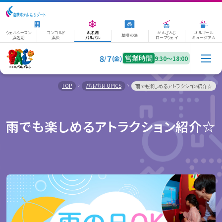
ウェルシーズン
コンコルド
浜名湖
かんざんじ
オルゴール
華咲の湯
浜名湖
浜松
パルパル
ロープウェイ
ミュージアム
8
7
営業時間
/
(金)
9:30〜18:00
TOP
パルパルTOPICS
雨でも楽しめるアトラクション紹介☆
雨でも楽しめるアトラクション紹介☆