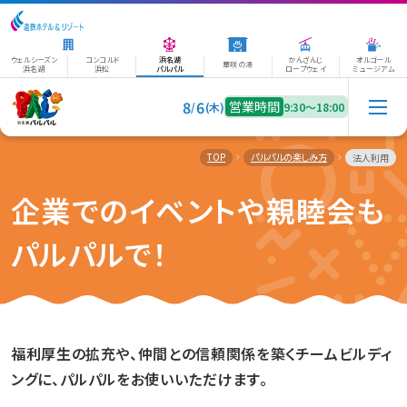
ウェルシーズン
コンコルド
浜名湖
かんざんじ
オルゴール
華咲の湯
浜名湖
浜松
パルパル
ロープウェイ
ミュージアム
8
6
営業時間
/
(木)
9:30〜18:00
TOP
パルパルの楽しみ方
法人利用
企業でのイベントや親睦会も
パルパルで！
福利厚生の拡充や、仲間との信頼関係を築くチームビルディ
ングに、パルパルをお使いいただけます。