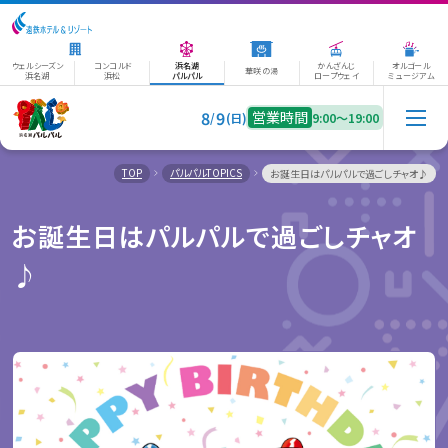
ウェルシーズン
コンコルド
浜名湖
かんざんじ
オルゴール
華咲の湯
浜名湖
浜松
パルパル
ロープウェイ
ミュージアム
8
9
営業時間
/
(日)
9:00〜19:00
TOP
パルパルTOPICS
お誕生日はパルパルで過ごしチャオ♪
お誕生日はパルパルで過ごしチャオ
♪