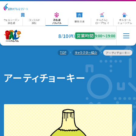
ウェルシーズン
コンコルド
浜名湖
かんざんじ
オルゴール
華咲の湯
浜名湖
浜松
パルパル
ロープウェイ
ミュージアム
8
10
営業時間
/
(月)
9:00〜19:00
TOP
キャラクター紹介
アーティチョーキー
アーティチョーキー