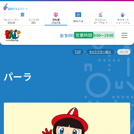
ウェルシーズン
コンコルド
浜名湖
かんざんじ
オルゴール
華咲の湯
浜名湖
浜松
パルパル
ロープウェイ
ミュージアム
8
9
営業時間
/
(日)
9:00〜19:00
TOP
キャラクター紹介
パーラ
パーラ