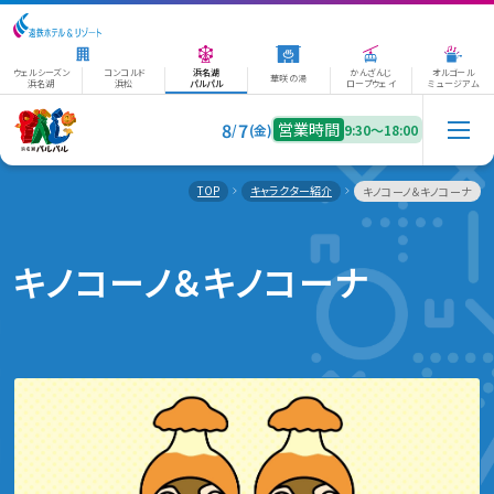
ウェルシーズン
コンコルド
浜名湖
かんざんじ
オルゴール
華咲の湯
浜名湖
浜松
パルパル
ロープウェイ
ミュージアム
8
7
営業時間
/
(金)
9:30〜18:00
TOP
キャラクター紹介
キノコーノ＆キノコーナ
キノコーノ＆キノコーナ